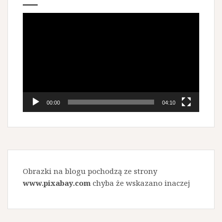
Odtwarzacz
video
00:00
04:10
Obrazki na blogu pochodzą ze strony
www.pixabay.com
chyba że wskazano inaczej