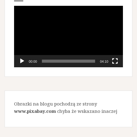
Odtwarzacz
video
00:00
04:10
Obrazki na blogu pochodzą ze strony
www.pixabay.com
chyba że wskazano inaczej