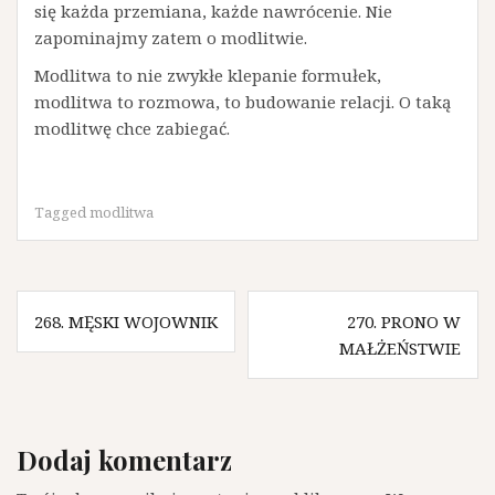
się każda przemiana, każde nawrócenie. Nie
zapominajmy zatem o modlitwie.
Modlitwa to nie zwykłe klepanie formułek,
modlitwa to rozmowa, to budowanie relacji. O taką
modlitwę chce zabiegać.
Tagged
modlitwa
Nawigacja
268. MĘSKI WOJOWNIK
270. PRONO W
wpisu
MAŁŻEŃSTWIE
Dodaj komentarz