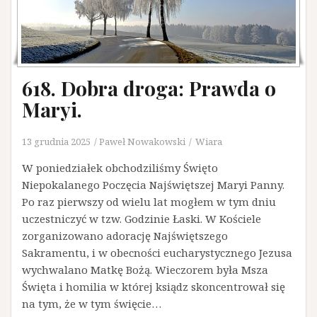
618. Dobra droga: Prawda o
Maryi.
13 grudnia 2025
Paweł Nowakowski
Wiara
W poniedziałek obchodziliśmy Święto
Niepokalanego Poczęcia Najświętszej Maryi Panny.
Po raz pierwszy od wielu lat mogłem w tym dniu
uczestniczyć w tzw. Godzinie Łaski. W Kościele
zorganizowano adorację Najświętszego
Sakramentu, i w obecności eucharystycznego Jezusa
wychwalano Matkę Bożą. Wieczorem była Msza
Święta i homilia w której ksiądz skoncentrował się
na tym, że w tym święcie…