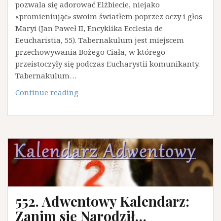
pozwala się adorować Elżbiecie, niejako
«promieniując» swoim światłem poprzez oczy i głos
Maryi (Jan Paweł II, Encyklika Ecclesia de
Eeucharistia, 55). Tabernakulum jest miejscem
przechowywania Bożego Ciała, w którego
przeistoczyły się podczas Eucharystii komunikanty.
Tabernakulum…
591.
Continue reading
Maryja
tabernakulum
życia
552. Adwentowy Kalendarz:
Zanim się Narodził…