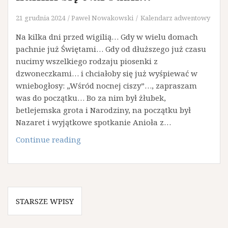
21 grudnia 2024
Paweł Nowakowski
Kalendarz adwentowy
Na kilka dni przed wigilią… Gdy w wielu domach
pachnie już Świętami… Gdy od dłuższego już czasu
nucimy wszelkiego rodzaju piosenki z
dzwoneczkami… i chciałoby się już wyśpiewać w
wniebogłosy: „Wśród nocnej ciszy”…, zapraszam
was do początku… Bo za nim był żłubek,
betlejemska grota i Narodziny, na początku był
Nazaret i wyjątkowe spotkanie Anioła z…
552.
Continue reading
Adwentowy
Kalendarz:
Zanim
się
Nawigacja
Narodził…
STARSZE WPISY
po
wpisach