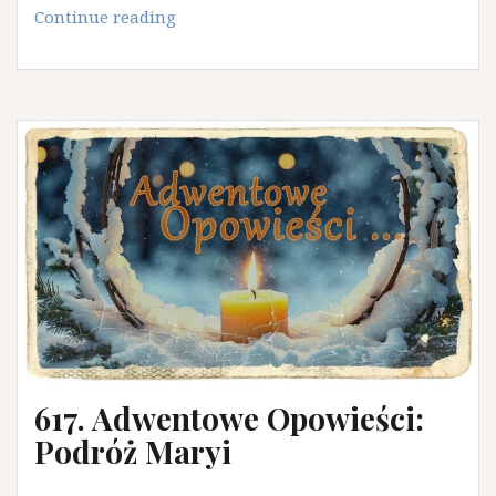
618.
Continue reading
Dobra
droga:
Prawda
o
Maryi.
617. Adwentowe Opowieści:
Podróż Maryi