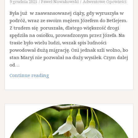
9 grudnia 2025
Paweł Nowakowski
Adwentowe Opowieści
Była już w zaawansowanej ciąży, gdy wyruszyła w
podróż, wraz ze swoim mężem Józefem do Betlejem.
Z trudem się poruszała, dlatego większość drogi
spędziła na osiołku, prowadzonym przez Józefa. Na
trasie było wielu ludzi, wszak spis ludności
powodował dużą migrację. Oni jednak szli wolno, bo
stan Maryi nie pozwalał na duży wysiłek. Czym dalej
od…
617.
Continue reading
Adwentowe
Opowieści:
Podróż
Maryi